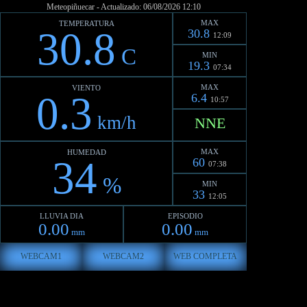
Meteopiñuecar - Actualizado: 06/08/2026 12:10
MAX
TEMPERATURA
30.8
30.8
12:09
C
MIN
19.3
07:34
MAX
VIENTO
0.3
6.4
10:57
km/h
NNE
MAX
HUMEDAD
34
60
07:38
%
MIN
33
12:05
LLUVIA DIA
EPISODIO
0.00
0.00
mm
mm
WEBCAM1
WEBCAM2
WEB COMPLETA