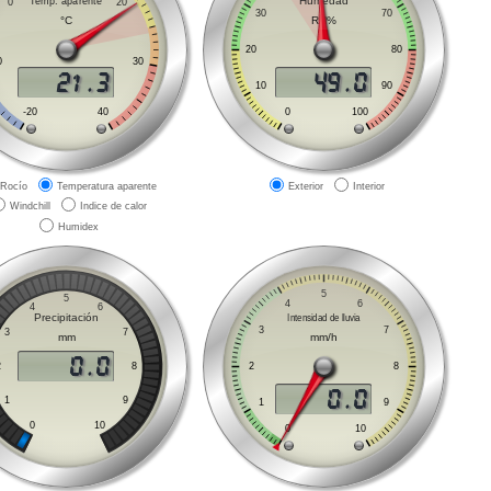
Rocío
Temperatura aparente
Exterior
Interior
Windchill
Indice de calor
Humidex